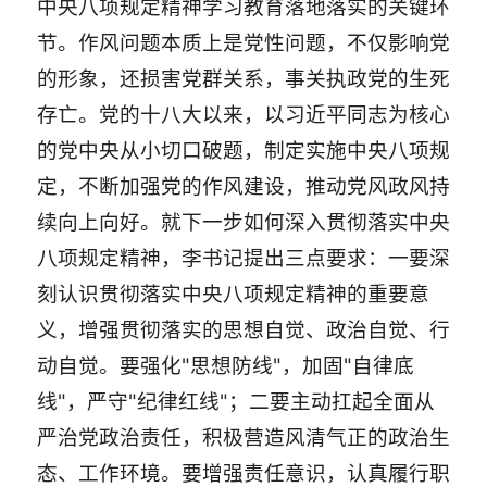
中央八项规定精神学习教育落地落实的关键环
节。作风问题本质上是党性问题，不仅影响党
的形象，还损害党群关系，事关执政党的生死
存亡。党的十八大以来，以习近平同志为核心
的党中央从小切口破题，制定实施中央八项规
定，不断加强党的作风建设，推动党风政风持
续向上向好。就下一步如何深入贯彻落实中央
八项规定精神，李书记提出三点要求：一要深
刻认识贯彻落实中央八项规定精神的重要意
义，增强贯彻落实的思想自觉、政治自觉、行
动自觉。要强化"思想防线"，加固"自律底
线"，严守"纪律红线"；二要主动扛起全面从
严治党政治责任，积极营造风清气正的政治生
态、工作环境。要增强责任意识，认真履行职